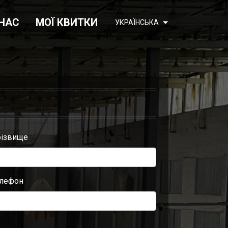
 НАС
МОЇ КВИТКИ
УКРАЇНСЬКА
ізвище
лефон